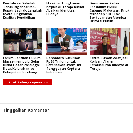
Revitalisasi Sekolah
Eksekusi Tongkonan
Demisioner Ketua
Terus Digencarkan,
Ka’pun di Toraja Dinilai
Presidium PMKRI
Bupati Zadrak: Langkah
Abaikan Identitas
Cabang Makassar: Kritik
Nyata Tingkatkan
Budaya
terhadap SDH Tak
Kualitas Pendidikan
Berdasar dan Memicu
Distorsi Publik
Forum Bantuan Hukum
Danantara Kucurkan
Ketika Rumah Adat Jadi
Massenrempulu Gelar
Rp20 Triliun untuk
Korban: Alarm
Diklat Dasar Paralegal
Peternakan Ayam, Ini
Kemunduran Budaya di
Desa/Kelurahan se-
Tanggapan Kopteru
Toraja
Kabupaten Enrekang
Indonesia
Lihat Selengkapnya >>
Tinggalkan Komentar