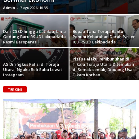
Admin
-
7 Agu 2026, 10.35
Dari CSSD hingga Cathlab, Lima
Bupati Tana Toraja Bantu
Gedung Baru RSUD Lakipadada
Penuhi Kebutuhan Darah Pasien
Resmi Beroperasil
ICU RSUD Lakipadada
Pisau Pelaku Pembunuhan di
‎AS Diringkus Polisi di Toraja
Tikala Toraja Utara Ditemukan
Utara, Ngaku Beli Sabu Lewat
di Semak-semak, Dibuang Usai
Instagram
Tikam Korban
TERKINI