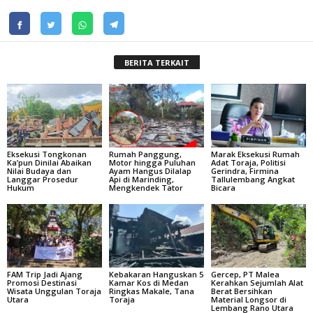
BERITA TERKAIT
Eksekusi Tongkonan
Rumah Panggung,
Marak Eksekusi Rumah
Ka’pun Dinilai Abaikan
Motor hingga Puluhan
Adat Toraja, Politisi
Nilai Budaya dan
Ayam Hangus Dilalap
Gerindra, Firmina
Langgar Prosedur
Api di Marinding,
Tallulembang Angkat
Hukum
Mengkendek Tator
Bicara
FAM Trip Jadi Ajang
Kebakaran Hanguskan 5
Gercep, PT Malea
Promosi Destinasi
Kamar Kos di Medan
Kerahkan Sejumlah Alat
Wisata Unggulan Toraja
Ringkas Makale, Tana
Berat Bersihkan
Utara
Toraja
Material Longsor di
Lembang Rano Utara