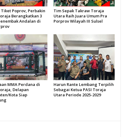
 Tiket Poprov, Perbakin
Tim Sepak Takraw Toraja
oraja Berangkatkan 3
Utara Raih Juara Umum Pra
Menembak Andalan di
Porprov Wilayah III Sulsel
rprov
aan MMA Perdana di
Harun Rante Lembang Terpilih
oraja, Delapan
Sebagai Ketua PASI Toraja
ten/Kota Siap
Utara Periode 2025-2029
ung