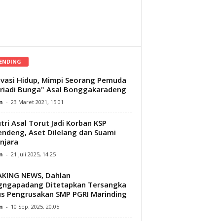
ENDING
vasi Hidup, Mimpi Seorang Pemuda
riadi Bunga" Asal Bonggakaradeng
n
-
23 Maret 2021, 15.01
tri Asal Torut Jadi Korban KSP
ndeng, Aset Dilelang dan Suami
njara
n
-
21 Juli 2025, 14.25
AKING NEWS, Dahlan
gngapadang Ditetapkan Tersangka
s Pengrusakan SMP PGRI Marinding
n
-
10 Sep. 2025, 20.05