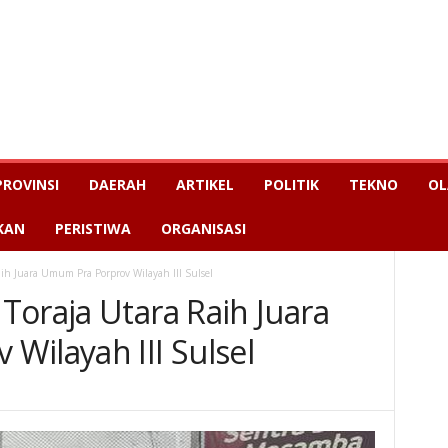
PROVINSI
DAERAH
ARTIKEL
POLITIK
TEKNO
OL
KAN
PERISTIWA
ORGANISASI
ih Juara Umum Pra Porprov Wilayah III Sulsel
Toraja Utara Raih Juara
Wilayah III Sulsel