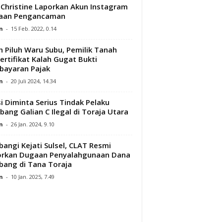
Christine Laporkan Akun Instagram
aan Pengancaman
n
-
15 Feb. 2022, 0.14
h Piluh Waru Subu, Pemilik Tanah
ertifikat Kalah Gugat Bukti
ayaran Pajak
n
-
20 Juli 2024, 14.34
si Diminta Serius Tindak Pelaku
ang Galian C Ilegal di Toraja Utara
n
-
26 Jan. 2024, 9.10
angi Kejati Sulsel, CLAT Resmi
orkan Dugaan Penyalahgunaan Dana
ang di Tana Toraja
n
-
10 Jan. 2025, 7.49