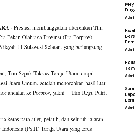
Mey 
Dug
Admi
ARA
- Prestasi membanggakan ditorehkan Tim
Kisa
Bers
ra Pekan Olahraga Provinsi (Pra Porprov)
Pemb
layah III Sulawesi Selatan, yang berlangsung
Admi
Poli
Tamb
but, Tim Sepak Takraw Toraja Utara tampil
Admi
agai Juara Umum, setelah menorehkan hasil luar
Samb
mor andalan ke Porprov, yakni Tim Regu Putri,
Lap
Lemb
Admi
ja keras para atlet, pelatih, dan seluruh jajaran
Indonesia (PSTI) Toraja Utara yang terus