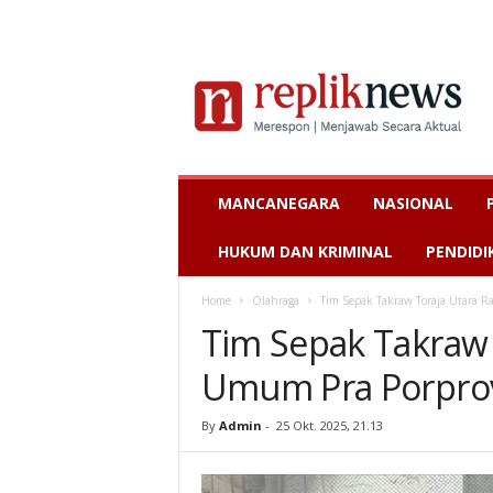
MANCANEGARA
NASIONAL
HUKUM DAN KRIMINAL
PENDIDI
Home
Olahraga
Tim Sepak Takraw Toraja Utara Ra
Tim Sepak Takraw 
Umum Pra Porprov 
By
Admin
-
25 Okt. 2025, 21.13