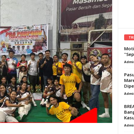
TR
Moti
"Sep
Admi
Pasu
Mare
Dipe
Admi
BRE
Ban
Kasu
Admi