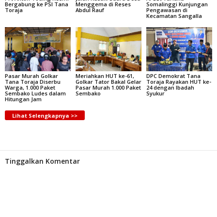
Bergabung ke PSI Tana
Menggema di Reses
Somalinggi Kunjungan
Toraja
Abdul Rauf
Pengawasan di
Kecamatan Sangalla
Pasar Murah Golkar
Meriahkan HUT ke-61,
DPC Demokrat Tana
Tana Toraja Diserbu
Golkar Tator Bakal Gelar
Toraja Rayakan HUT ke-
Warga, 1.000 Paket
Pasar Murah 1.000 Paket
24 dengan Ibadah
Sembako Ludes dalam
Sembako
Syukur
Hitungan Jam
Lihat Selengkapnya >>
Tinggalkan Komentar