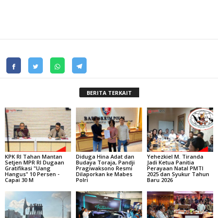
BERITA TERKAIT
‎KPK RI Tahan Mantan
Diduga Hina Adat dan
Yehezkiel M. Tiranda
Setjen MPR RI Dugaan
Budaya Toraja, Pandji
Jadi Ketua Panitia
Gratifikasi "Uang
Pragiwaksono Resmi
Perayaan Natal PMTI
Hangus" 10 Persen -
Dilaporkan ke Mabes
2025 dan Syukur Tahun
Capai 30 M
Polri
Baru 2026