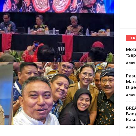
TR
Moti
"Sep
Admi
Pasu
Mare
Dipe
Admi
BRE
Ban
Kasu
Admi