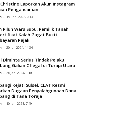
Christine Laporkan Akun Instagram
aan Pengancaman
n
-
15 Feb. 2022, 0.14
h Piluh Waru Subu, Pemilik Tanah
ertifikat Kalah Gugat Bukti
ayaran Pajak
n
-
20 Juli 2024, 14.34
si Diminta Serius Tindak Pelaku
ang Galian C Ilegal di Toraja Utara
n
-
26 Jan. 2024, 9.10
angi Kejati Sulsel, CLAT Resmi
orkan Dugaan Penyalahgunaan Dana
ang di Tana Toraja
n
-
10 Jan. 2025, 7.49