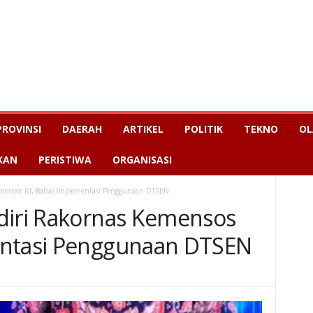
PROVINSI
DAERAH
ARTIKEL
POLITIK
TEKNO
OL
KAN
PERISTIWA
ORGANISASI
Kemensos RI, Bahas Implementasi Penggunaan DTSEN
diri Rakornas Kemensos
entasi Penggunaan DTSEN