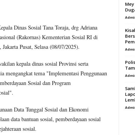
Mey 
Dug
Admi
epala Dinas Sosial Tana Toraja, drg Adriana
Kisa
Bers
asional (Rakornas) Kementerian Sosial RI di
Pemb
Jakarta Pusat, Selasa (08/07/2025).
Admi
Poli
akilan kepala dinas sosial Provinsi serta
Tamb
esia mengangkat tema "Implementasi Penggunaan
Admi
mberdayaan Sosial dan Program
Samb
osial".
Lap
Lemb
Admi
gunaan Data Tunggal Sosial dan Ekonomi
aan data bantuan sosial, pemberdayaan sosial
jahteraan sosial.