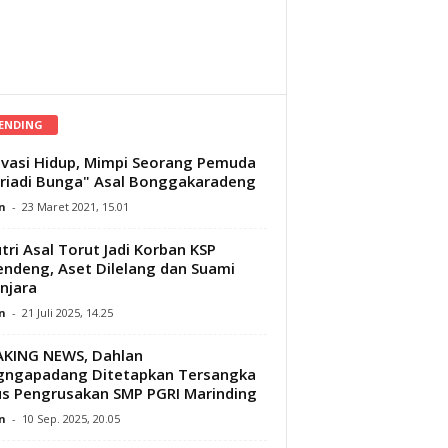
ENDING
vasi Hidup, Mimpi Seorang Pemuda
riadi Bunga" Asal Bonggakaradeng
n
-
23 Maret 2021, 15.01
tri Asal Torut Jadi Korban KSP
ndeng, Aset Dilelang dan Suami
njara
n
-
21 Juli 2025, 14.25
AKING NEWS, Dahlan
gngapadang Ditetapkan Tersangka
s Pengrusakan SMP PGRI Marinding
n
-
10 Sep. 2025, 20.05